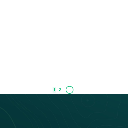
Rencontre utilisateurs Pysae à
Thionville : une journée d’échanges
enrichissants
Rencontre à Thionville avec Keolis : échanges sur Pysae
avec conducteurs, voyageurs et régulateurs pour
améliorer l'expérience du réseau Citéline.
Laetitia Montagne
1
2