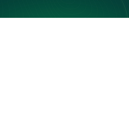
Bus connecté
Information voyageurs
Interview
Métier
Produit
Revue de presse
Retour au blog