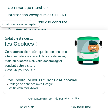
Comment ça marche ?
Information voyageurs et GTFS-RT
Bus connecté et aide à la conduite
Données et supervision
Notre accompagnement
Intégrations
Ressources
Blog
Livres blancs
Webinars
Centre de préférences