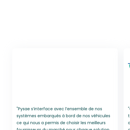
"Pysae s’interface avec l’ensemble de nos
systèmes embarqués à bord de nos véhicules
t
ce qui nous a permis de choisir les meilleurs
a
fournisseurs du marché pour chaque solution
c