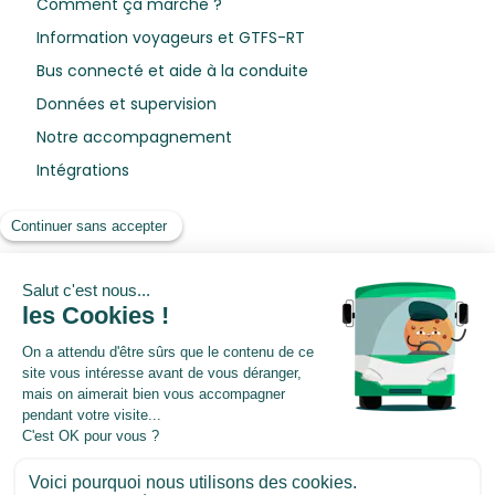
Comment ça marche ?
Information voyageurs et GTFS-RT
Bus connecté et aide à la conduite
Données et supervision
Notre accompagnement
Intégrations
Ressources
Blog
Livres blancs
Webinars
Centre de préférences
©2026 Pysae. All rights reserved.
Mentions légales
|
Conditions