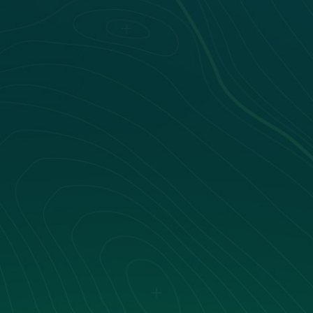
Demander une démo
+300
99%
-90%
10 ans
réseaux
fidélité
de
d'expérience
équipés
client
réclamations
83 courses actives
🟢 En direct
app.pysae.com · Carte live
Carte
Pysae
Recherche…
live
EXPLOITATION
08
Carte
Courses
11
Prises de service
20
Déviations
01