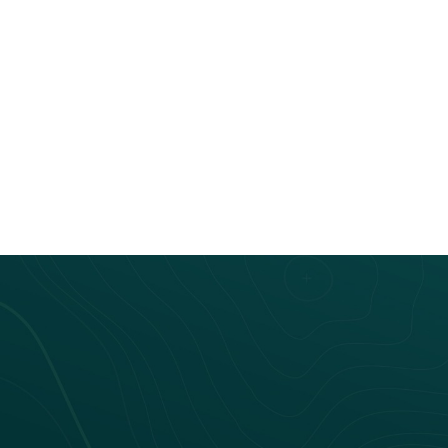
Bus connecté
Laetitia Montagne