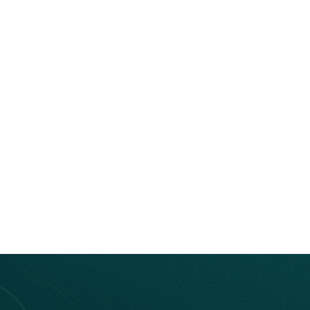
Laetitia Montagne
Bus connecté
Laetitia Montagne