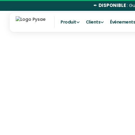
✒
DISPONIBLE
: G
Produit
Clients
Événement
Le géofencing : passer de la
consigne subie à l'alerte utile
Prévention active : l'expertise terrain
à la portée de tous
Supervision : piloter la sécurité en un
coup d'œil
Une mise en œuvre agile et
instantanée
Conclusion