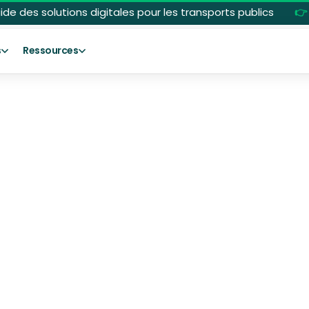
uide des solutions digitales pour les transports publics
👉
s
Ressources
Nicolas Jaulin
CEO