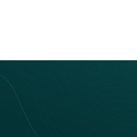
Bus connecté
Laetitia Montagne