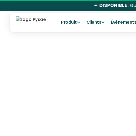
✒
DISPONIBLE
: G
Produit
Clients
Événement
Planning conducteur : quels
bénéfices pour les opérateurs ?
Optimisation de l'exploitation et de
la planification : une réponse aux
besoins des transporteurs
Une intégration directe dans les
processus métiers de nos clients
Conclusion