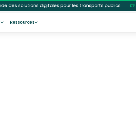
uide des solutions digitales pour les transports publics
👉
s
Ressources
Laetitia Montagne
Responsable Marketing