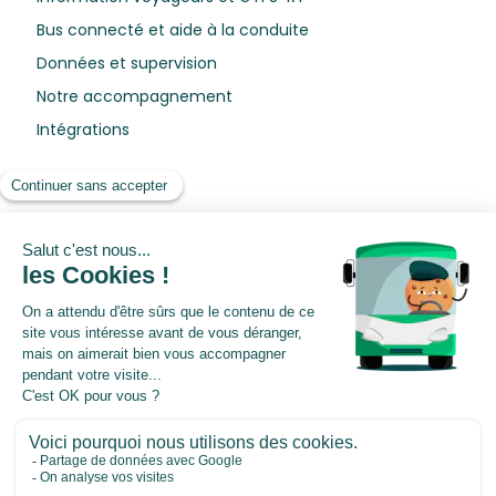
Bus connecté et aide à la conduite
Données et supervision
Notre accompagnement
Intégrations
Ressources
Blog
Livres blancs
Webinars
Centre de préférences
©2026 Pysae. All rights reserved.
Mentions légales
|
Conditions
générales de vente
|
Politique de protection des données
personnelles