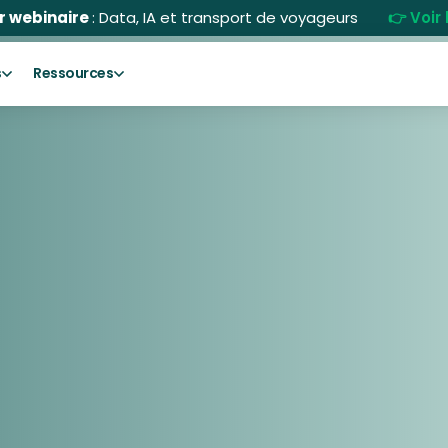
r webinaire
: Data, IA et transport de voyageurs
👉 Voir 
s
Ressources
Inscrivez-vous vi
prochainemen