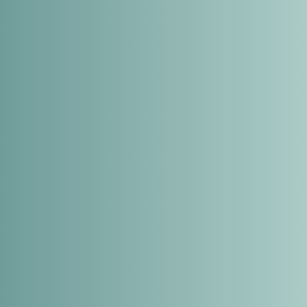
Je souhaite m'ins
événements digita
par mois)
Pour traiter votre de
données personnelles.
d