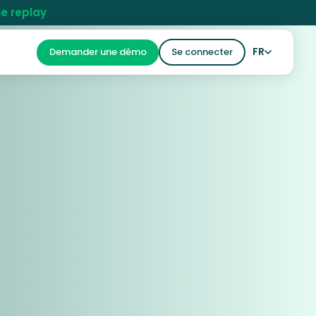
le replay
FR
Demander une démo
Se connecter
REPLAY
a ce formulaire et vous serez contacter
t pour avoir plus d'informations