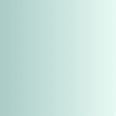
crire aux newsletters (invitations
ux et régionaux et actualités Pysae, 1 fois
mande, nous avons l'obligation de traiter vos
 Plus d'informations sur le traitement de vos
onnées personnelles
ici
.