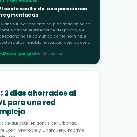
ROI Y OPERACIONES
El coste oculto de las operaciones
fragmentadas
Cuando tu herramienta de planificación no se
comunica con el sistema de despacho, y el
despacho no se comunica con la nómina, el
coste real es invisible hasta que deja de serlo.
Descargar gratis
·
20
páginas
 2 días ahorrados al
L para una red
mpleja
ios de autobús en zonas periurbanas,
tre Lyon, Grenoble y Chambéry. Informe