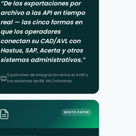
“
De las exportaciones por
archivo a las API en tiempo
real — las cinco formas en
que los operadores
conectan su CAD/AVL con
Hastus, SAP, Acerta y otros
sistemas administrativos.
”
5 patrones de integración entre el AVM y
los sistemas de RR. HH./nóminas
WHITE PAPER