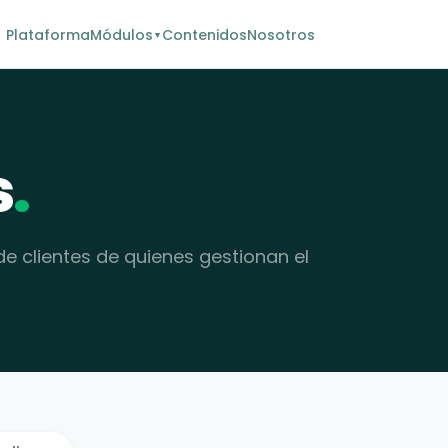
Plataforma
Módulos
Contenidos
Nosotros
▼
s
.
 de clientes de quienes gestionan el