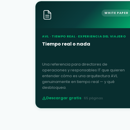
WHITE PAPER
AVL · TIEMPO REAL · EXPERIENCIA DEL VIAJERO
Tiempo real o nada
Una referencia para directores de
operaciones y responsables IT que quieren
entender cómo es una arquitectura AVL
genuinamente en tiempo real — y qué
desbloquea.
Descargar gratis
·
65
páginas