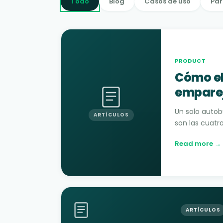
Todo
Blog
Casos de uso
Par
PRODUCT
Cómo el
emparej
Un solo autob
ARTÍCULOS
son las cuatr
Read more →
ARTÍCULOS