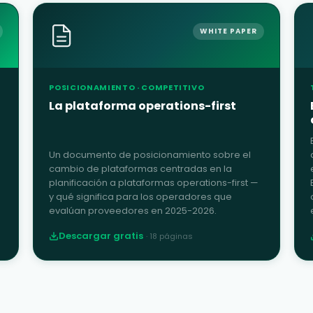
WHITE PAPER
POSICIONAMIENTO · COMPETITIVO
La plataforma operations-first
Un documento de posicionamiento sobre el
cambio de plataformas centradas en la
planificación a plataformas operations-first —
y qué significa para los operadores que
evalúan proveedores en 2025-2026.
Descargar gratis
·
18
páginas