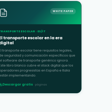
WHITE PAPER
TRANSPORTE ESCOLAR · ES/IT
El transporte escolar en la era
digital
El transporte escolar tiene requisitos legales,
de seguridad y comunicación específicos que
el software de transporte genérico ignora.
Este libro blanco cubre el stack digital que los
operadores progresistas en España e Italia
están implementando.
Descargar gratis
·
páginas