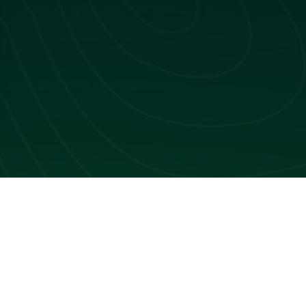
 mois, articles de blogs, replays, vidéos YouTube
inars.