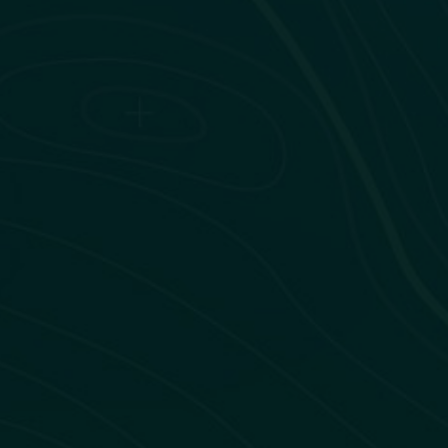
flux
GTFS-RT
transport.data.g
PAN