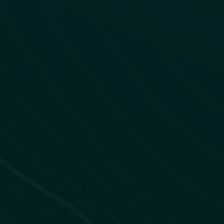
Pysae
ouv.fr