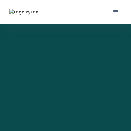
Webinaire Produit
nouveautés majeures
nouvel Agent IA
garantir un
service fiable