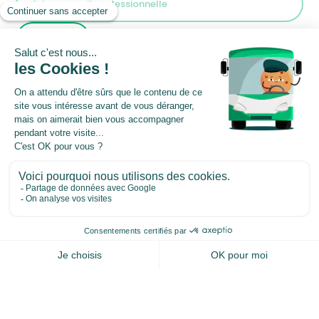
Sélectionnez la langue
:
Français
|
English
|
Español
|
Italiano
5 rue de Châtillon
35000 Rennes
Vous avez des questions ?
Contactez-nous
Entreprise