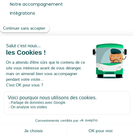
Notre accompagnement
Intégrations
Ressources
Blog
Livres blancs
Webinars
Centre de préférences
©2026 Pysae. All rights reserved.
Mentions légales
|
Conditions
générales de vente
|
Politique de protection des données
personnelles