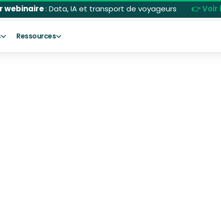
r webinaire
: Data, IA et transport de voyageurs
👉 Voir 
s
Ressources
Laetitia Montagne
Responsable Marketing