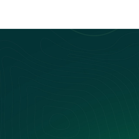
L
Nos webinars