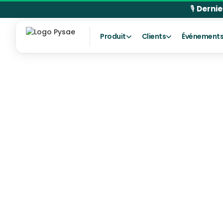
🎙
Dernie
Produit
Clients
Événement
Quand la billetterie ne pèse plus que
4 % des recettes
Le versement mobilité, moteur
discret de la gratuité
35 000 connexions par mois :
l'information voyageurs comme
nouvel actif
Un modèle complet : de la flotte
verte aux données d'exploitation
Conclusion