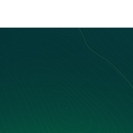
aetitia Montagne
Laetitia Montagne
Nos livres blancs